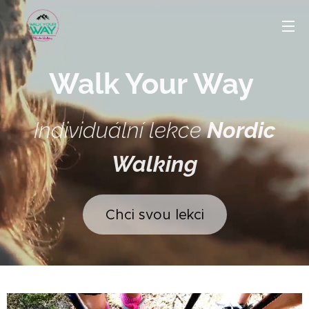
Walk Your Way
Individuální lekce
Nordic
Walking
Chci svou lekci