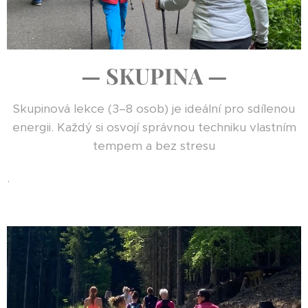
— SKUPINA —
Skupinová lekce (3–8 osob) je ideální pro sdílenou
energii. Každý si osvojí správnou techniku vlastním
tempem a bez stresu
.