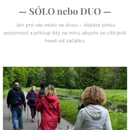
— SÓLO nebo DUO —
Jen pro vás nebo ve dvou – získáte plnou
pozornost a přístup šitý na míru, abyste se cítili jistě
hned od začátku.