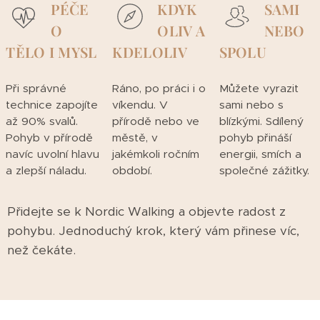
PÉČE
KDYK
SAMI
O
OLIV A
NEBO
TĚLO I MYSL
KDELOLIV
SPOLU
Při správné
Ráno, po práci i o
Můžete vyrazit
technice zapojíte
víkendu. V
sami nebo s
až 90% svalů.
přírodě nebo ve
blízkými. Sdílený
Pohyb v přírodě
městě, v
pohyb přináší
navíc uvolní hlavu
jakémkoli ročním
energii, smích a
a zlepší náladu.
období.
společné zážitky.
Přidejte se k Nordic Walking a objevte radost z
pohybu. Jednoduchý krok, který vám přinese víc,
než čekáte.